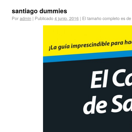
santiago dummies
Por
admin
|
Publicado
4 junio, 2016
|
El tamaño completo es d