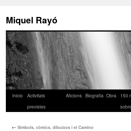
Miquel Rayó
Inicio
Activitats
Aficions
Biografia
Obra
150 
previstes
sob
←
Símbols, còmics, dibuixos i el Camino