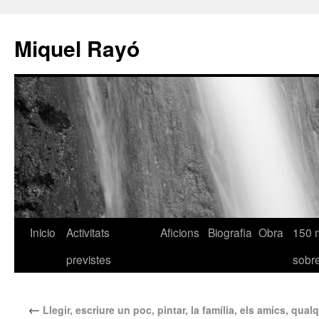
Miquel Rayó
Inicio
Activitats
Aficions
Biografia
Obra
150 
previstes
sob
←
Llegir, escriure un poc, pintar, la família, els amics, qu