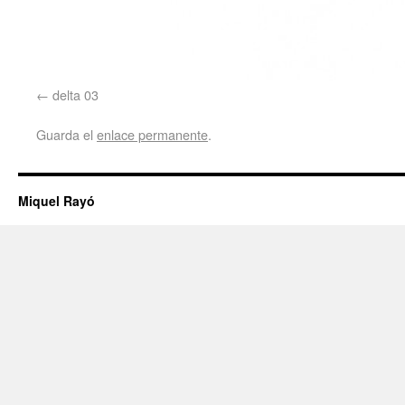
delta 03
Guarda el
enlace permanente
.
Miquel Rayó