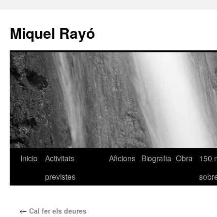
Miquel Rayó
Inicio
Activitats
Aficions
Biografia
Obra
150 
previstes
sob
←
Cal fer els deures