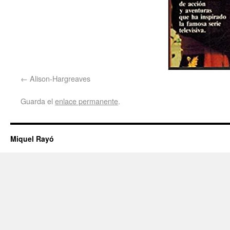
Alison-Hargreaves
Guarda el
enlace permanente
.
Miquel Rayó