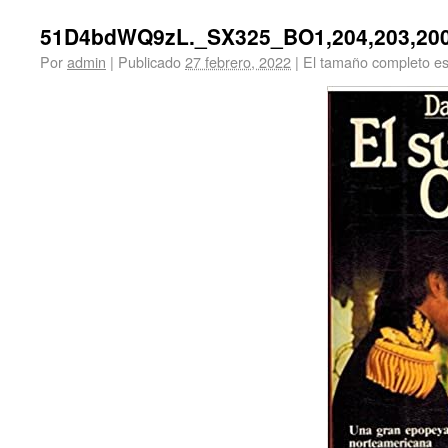
51D4bdWQ9zL._SX325_BO1,204,203,20
Por
admin
|
Publicado
27 febrero, 2022
|
El tamaño completo e