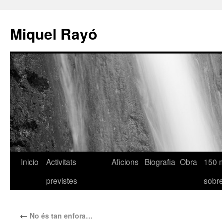
Miquel Rayó
Inicio
Activitats
Aficions
Biografia
Obra
150 
previstes
sob
←
No és tan enfora…