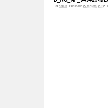
Por
admin
|
Publicado
27 febrero, 2022
|
E