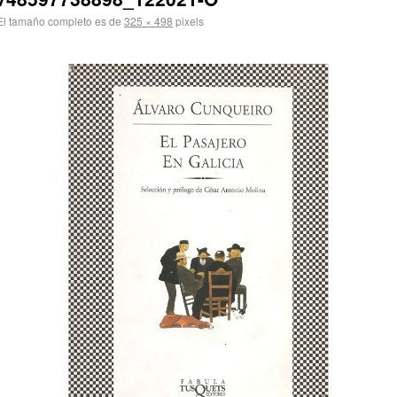
l tamaño completo es de
325 × 498
pixels