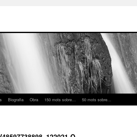
ns
Biografia
Obra
150 mots sobre…
50 mots sobre…
48597738898_122021-O