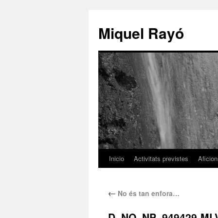
Miquel Rayó
Inicio
Activitats previstes
Aficio
←
No és tan enfora…
D_NQ_NP_949429-MLV