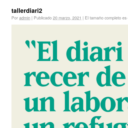
tallerdiari2
Por
admin
|
Publicado
20 marzo, 2021
|
El tamaño completo es