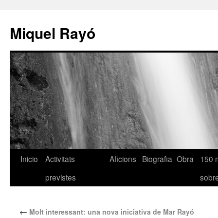
Miquel Rayó
Inicio
Activitats
Aficions
Biografia
Obra
150 
previstes
sob
←
Molt interessant: una nova iniciativa de Mar Rayó