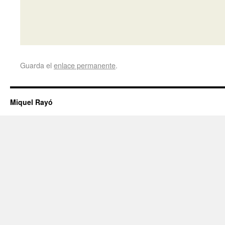
Guarda el
enlace permanente
.
Miquel Rayó