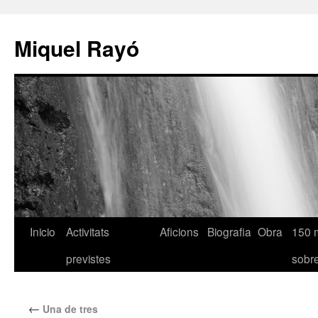
Miquel Rayó
Inicio
Activitats
Aficions
Biografia
Obra
150 
previstes
sob
←
Una de tres