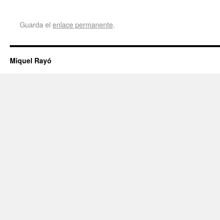
Guarda el
enlace permanente
.
Miquel Rayó