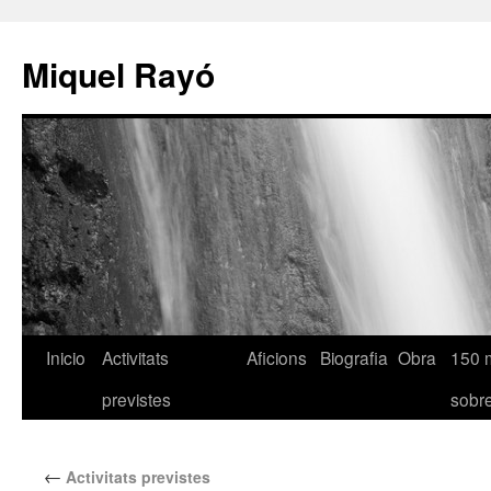
Miquel Rayó
Inicio
Activitats
Aficions
Biografia
Obra
150 
previstes
sob
←
Activitats previstes