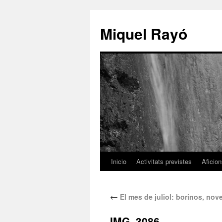
Miquel Rayó
Inicio
Activitats previstes
Aficio
←
El mes de juliol: borinos, nov
IMG_3086