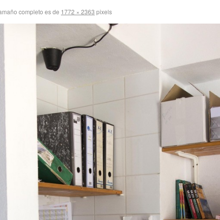
tamaño completo es de
1772 × 2363
pixels