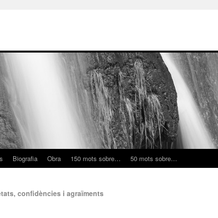
ns
Biografia
Obra
150 mots sobre…
50 mots sobre…
etats, confidències i agraïments