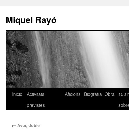
Miquel Rayó
Inicio
Activitats
Aficions
Biografia
Obra
150 
previstes
sob
←
Avui, doble