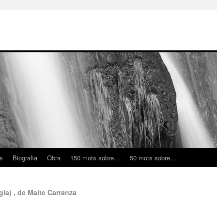
ns
Biografia
Obra
150 mots sobre…
50 mots sobre…
gia) , de Maite Carranza