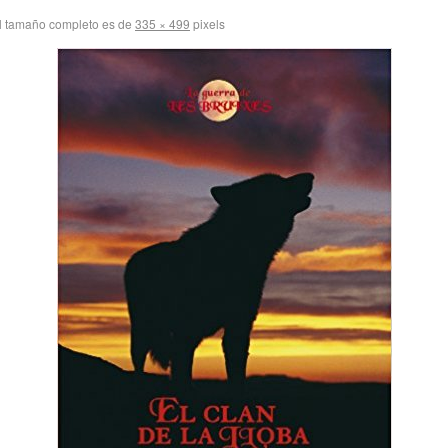
l tamaño completo es de
335 × 499
pixels