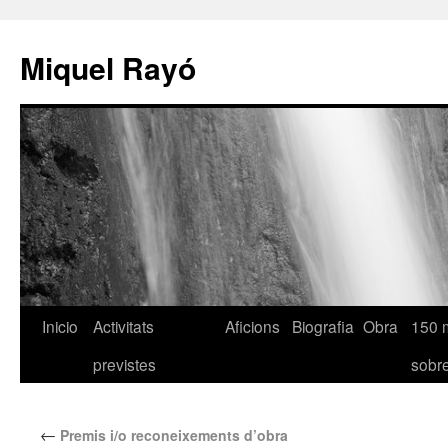
Miquel Rayó
Inicio
Activitats
Aficions
Biografia
Obra
150 
previstes
sob
←
Premis i/o reconeixements d’obra