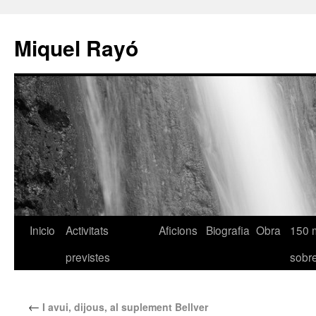
Miquel Rayó
Inicio
Activitats
Aficions
Biografia
Obra
150 
previstes
sob
←
I avui, dijous, al suplement Bellver