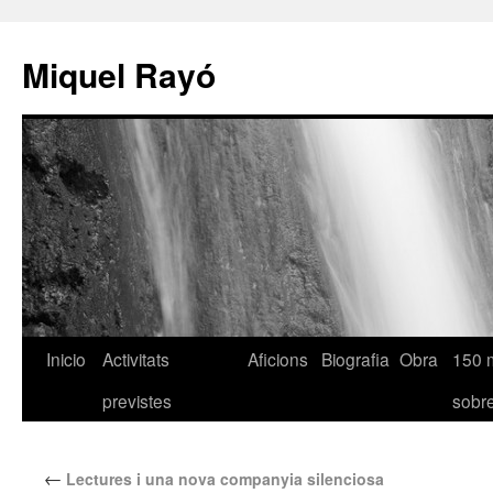
Miquel Rayó
Inicio
Activitats
Aficions
Biografia
Obra
150 
previstes
sob
←
Lectures i una nova companyia silenciosa