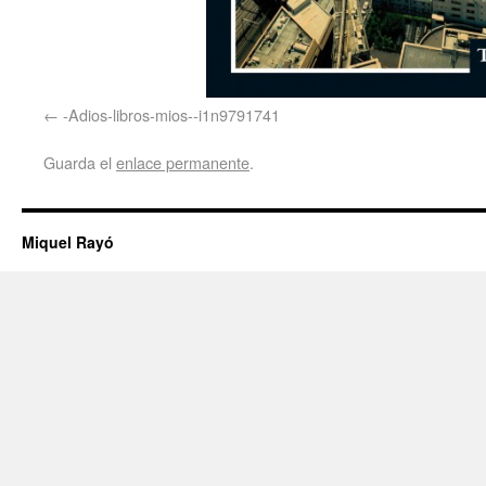
-Adios-libros-mios--i1n9791741
Guarda el
enlace permanente
.
Miquel Rayó