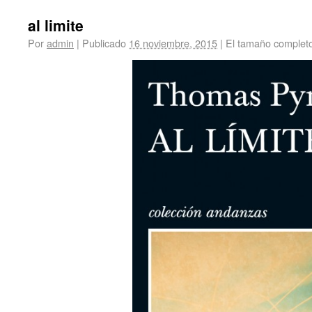
al limite
Por
admin
|
Publicado
16 noviembre, 2015
|
El tamaño complet