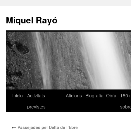
Miquel Rayó
Inicio
Activitats
Aficions
Biografia
Obra
150 
previstes
sob
←
Passejades pel Delta de l’Ebre