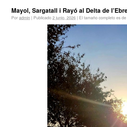
Mayol, Sargatall i Rayó al Delta de l’Eb
Por
admin
|
Publicado
2 junio, 2026
|
El tamaño completo es d