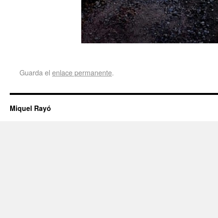
Guarda el
enlace permanente
.
Miquel Rayó