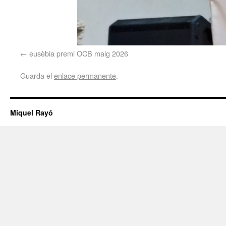
eusèbia premi OCB maig 2026
Guarda el
enlace permanente
.
Miquel Rayó