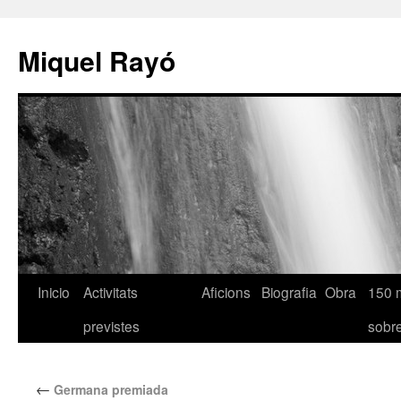
Miquel Rayó
Inicio
Activitats
Aficions
Biografia
Obra
150 
previstes
sob
←
Germana premiada