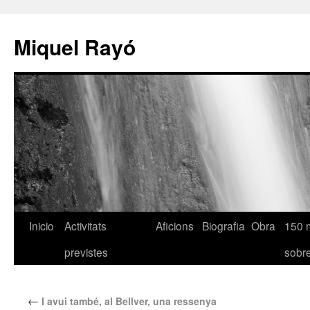
Miquel Rayó
Inicio
Activitats
Aficions
Biografia
Obra
150 
previstes
sob
←
I avui també, al Bellver, una ressenya