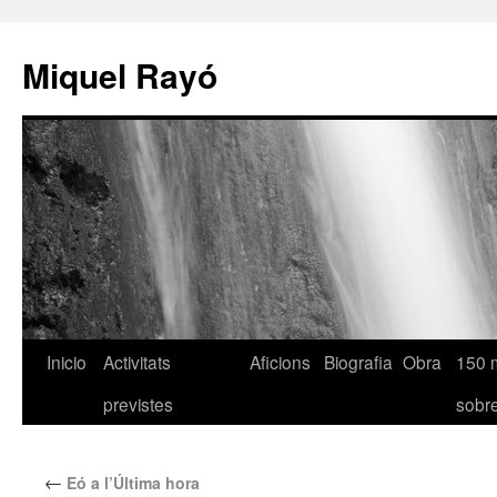
Miquel Rayó
Inicio
Activitats
Aficions
Biografia
Obra
150 
previstes
sob
←
Eó a l’Última hora