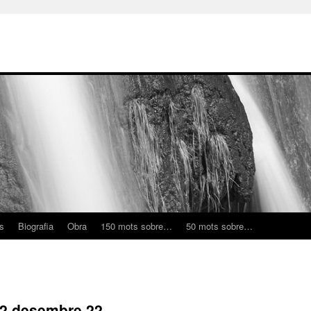
ns
Biografia
Obra
150 mots sobre…
50 mots sobre…
 22 desembre 22