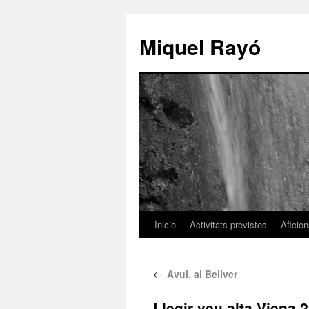
Miquel Rayó
Inicio
Activitats previstes
Aficio
←
Avui, al Bellver
Llegir veu alta Viena