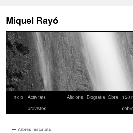
Miquel Rayó
Inicio
Activitats
Aficions
Biografia
Obra
150 
previstes
sob
←
Arbres rescatats