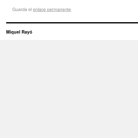
Guarda el
enlace permanente
.
Miquel Rayó