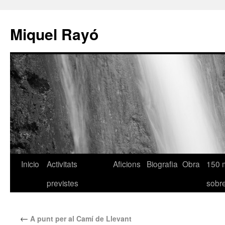
Miquel Rayó
Inicio
Activitats
Aficions
Biografia
Obra
150 
previstes
sob
←
A punt per al Camí de Llevant